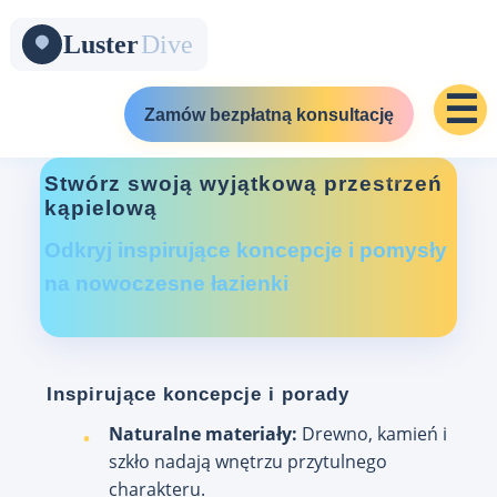
☰
Zamów bezpłatną konsultację
Stwórz swoją wyjątkową przestrzeń
kąpielową
Odkryj inspirujące koncepcje i pomysły
na nowoczesne łazienki
Inspirujące koncepcje i porady
Naturalne materiały:
Drewno, kamień i
szkło nadają wnętrzu przytulnego
charakteru.