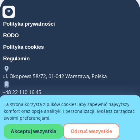
Polityka prywatności
RODO
Polityka cookies
Regulamin
ul. Okopowa 58/72, 01-042 Warszawa, Polska
+48 22 110 16 45
Ta strona korzysta z plików cookies, aby zapewnić najwyższy
kontakt@luster-dive.com
komfort oraz opcje analityki i personalizacji. Możesz zarządzać
swoimi preferencjami.
Pon-pt: 9:00-18:00, Sob: 10:00-14:00
Akceptuj wszystkie
Odrzuć wszystkie