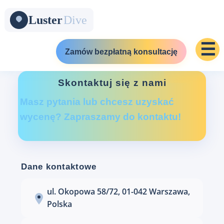
☰
Zamów bezpłatną konsultację
Skontaktuj się z nami
Masz pytania lub chcesz uzyskać
wycenę? Zapraszamy do kontaktu!
Dane kontaktowe
ul. Okopowa 58/72, 01-042 Warszawa,
Polska